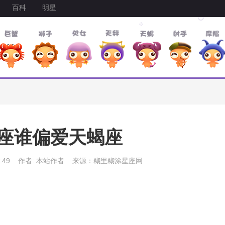
百科
明星
座谁偏爱天蝎座
:49
作者: 本站作者
来源：糊里糊涂星座网