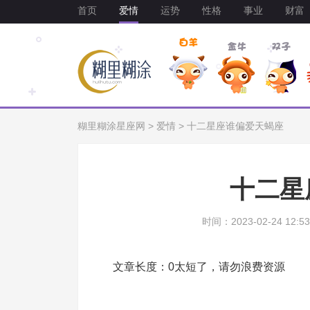
首页
爱情
运势
性格
事业
财富
糊里糊涂星座网
>
爱情
>
十二星座谁偏爱天蝎座
十二星
时间：2023-02-24 12:53
文章长度：0太短了，请勿浪费资源