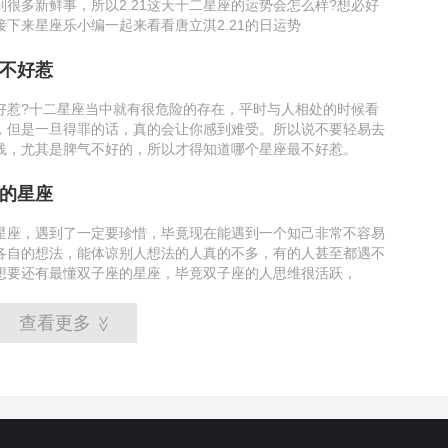
到很多新鲜事，所以2.21这天十二星座的运势会怎么样?想必好
接下来星座乐小编一起来看看唐立淇2.21的日运势
不好惹
好惹?十二星座当中就有很危险的存在，平时与人相处的时候看
，但是一旦得罪的话，真的会让你感到难受。所以说不要轻易去
线，尤其是脾气不好的，所以才得知道哪个星座最不好惹。
的星座
星座，遇到了一定要珍惜，毕竟现在能遇到一个知己非常不容易
各自的想法，能体谅别人想法的人真的不多，有的人甚至都遇不
想要还有最懂双子座的星座，毕竟双子座的人思维很活跃，
查看更多
>>