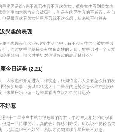
的星座男是谁?先不说男生喜不喜欢美女，很多女生看到美女也
竟美的事物大家肯定会被吸引，但是有的男生真的不感冒，有自
，但是最喜欢看美女的星座男就不这么想，从来就不打算去
没兴趣的表现
兴趣的表现是什么?在现实生活当中，有不少人往往会被射手男
吸引，同时射手男总是会有很多奇妙的见闻，射手男对一个人爱
比较明显的，那么射手男对你没兴趣的表现是什么?
今日运势 (2.21)
天，大家也都开始进入工作状态，很期待这几天会有怎么样的发
到很多新鲜事，所以2.21这天十二星座的运势会怎么样?想必好
接下来星座乐小编一起来看看唐立淇2.21的日运势
不好惹
好惹?十二星座当中就有很危险的存在，平时与人相处的时候看
，但是一旦得罪的话，真的会让你感到难受。所以说不要轻易去
线，尤其是脾气不好的，所以才得知道哪个星座最不好惹。